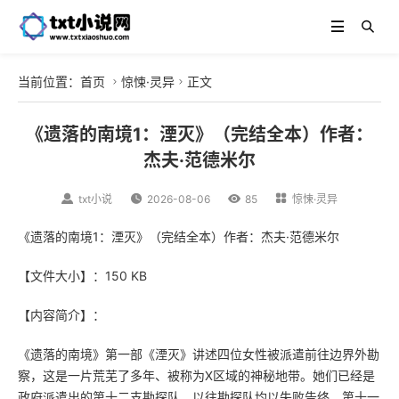
当前位置：
首页
惊悚·灵异
正文


《遗落的南境1：湮灭》（完结全本）作者：
杰夫·范德米尔

txt小说

2026-08-06

85

惊悚·灵异
《遗落的南境1：湮灭》（完结全本）作者：杰夫·范德米尔
【文件大小】：150 KB
【内容简介】：
《遗落的南境》第一部《湮灭》讲述四位女性被派遣前往边界外勘
察，这是一片荒芜了多年、被称为X区域的神秘地带。她们已经是
政府派遣出的第十二支勘探队。以往勘探队均以失败告终。第十一