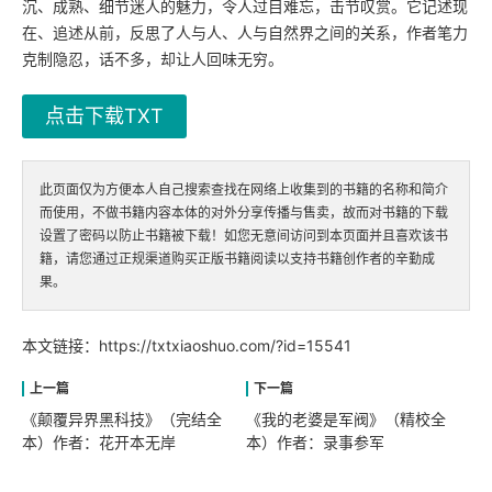
沉、成熟、细节迷人的魅力，令人过目难忘，击节叹赏。它记述现
在、追述从前，反思了人与人、人与自然界之间的关系，作者笔力
克制隐忍，话不多，却让人回味无穷。
点击下载TXT
此页面仅为方便本人自己搜索查找在网络上收集到的书籍的名称和简介
而使用，不做书籍内容本体的对外分享传播与售卖，故而对书籍的下载
设置了密码以防止书籍被下载！如您无意间访问到本页面并且喜欢该书
籍，请您通过正规渠道购买正版书籍阅读以支持书籍创作者的辛勤成
果。
本文链接：
https://txtxiaoshuo.com/?id=15541
《颠覆异界黑科技》（完结全
《我的老婆是军阀》（精校全
本）作者：花开本无岸
本）作者：录事参军