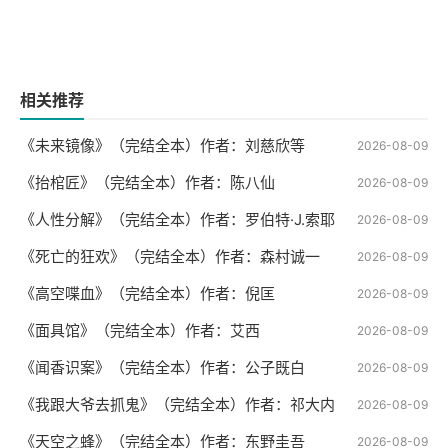
相关推荐
《未来镜像》（完结全本）作者：刘慈欣等
2026-08-09
《抬棺匠》（完结全本）作者：陈八仙
2026-08-09
《人性分解》（完结全本）作者：罗伯特·J.索耶
2026-08-09
《死亡的狂欢》（完结全本）作者：森村诚一
2026-08-09
《高空喋血》（完结全本）作者：倪匡
2026-08-09
《面具馆》（完结全本）作者：艾西
2026-08-09
《闻香识案》（完结全本）作者：公子既白
2026-08-09
《我跟大爷去抓鬼》（完结全本）作者：祁大内
2026-08-09
《天空之蜂》（完结全本）作者：东野圭吾
2026-08-09