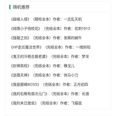
随机推荐
《超维入侵》（精校全本）作者：一念乱天机
《纯情小子俏校花》（完结全本）作者：花刺1913
《独裁之剑》（完结全本）作者：发飙的蜗牛
《HP走近魔法世界》（完结全本）作者：一缕斜阳
《鬼王的冷艳总裁老婆》（完结全本）作者：梦龙
《封神高校》（完结全本）作者：横戈儿
《追猎天神》（完结全本）作者：快马小刀
《我是巅峰BOSS》（完结全本）作者：正月初四
《我的右眼有扇次元门》（完结全本）作者：长澈
《我的末日堡垒》（完结全本）作者：飞猫鼠