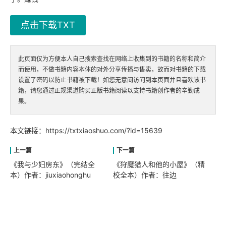
点击下载TXT
此页面仅为方便本人自己搜索查找在网络上收集到的书籍的名称和简介
而使用，不做书籍内容本体的对外分享传播与售卖，故而对书籍的下载
设置了密码以防止书籍被下载！如您无意间访问到本页面并且喜欢该书
籍，请您通过正规渠道购买正版书籍阅读以支持书籍创作者的辛勤成
果。
本文链接：
https://txtxiaoshuo.com/?id=15639
《我与少妇房东》（完结全
《狩魔猎人和他的小屋》（精
本）作者：jiuxiaohonghu
校全本）作者：往边