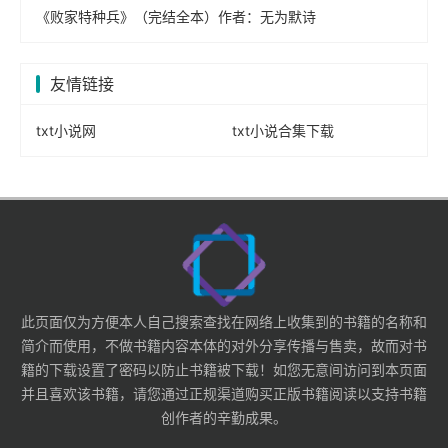
《败家特种兵》（完结全本）作者：无为默诗
友情链接
txt小说网
txt小说合集下载
此页面仅为方便本人自己搜索查找在网络上收集到的书籍的名称和
简介而使用，不做书籍内容本体的对外分享传播与售卖，故而对书
籍的下载设置了密码以防止书籍被下载！如您无意间访问到本页面
并且喜欢该书籍，请您通过正规渠道购买正版书籍阅读以支持书籍
创作者的辛勤成果。