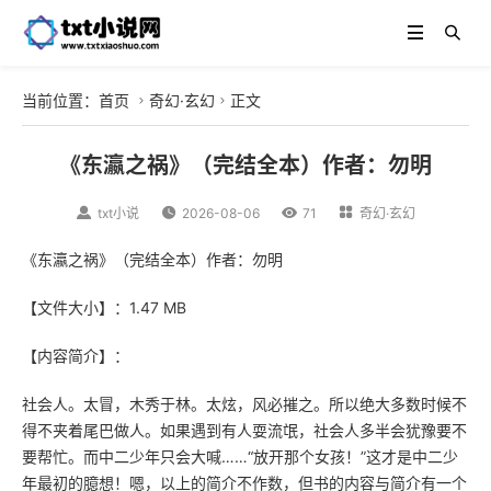
当前位置：
首页
奇幻·玄幻
正文


《东瀛之祸》（完结全本）作者：勿明

txt小说

2026-08-06

71

奇幻·玄幻
《东瀛之祸》（完结全本）作者：勿明
【文件大小】：1.47 MB
【内容简介】：
社会人。太冒，木秀于林。太炫，风必摧之。所以绝大多数时候不
得不夹着尾巴做人。如果遇到有人耍流氓，社会人多半会犹豫要不
要帮忙。而中二少年只会大喊……“放开那个女孩！”这才是中二少
年最初的臆想！嗯，以上的简介不作数，但书的内容与简介有一个