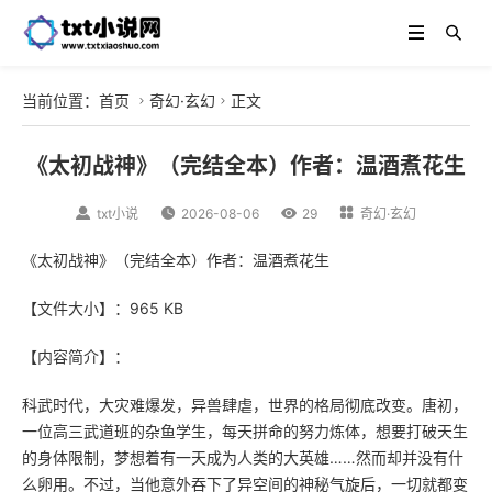
当前位置：
首页
奇幻·玄幻
正文


《太初战神》（完结全本）作者：温酒煮花生

txt小说

2026-08-06

29

奇幻·玄幻
《太初战神》（完结全本）作者：温酒煮花生
【文件大小】：965 KB
【内容简介】：
科武时代，大灾难爆发，异兽肆虐，世界的格局彻底改变。唐初，
一位高三武道班的杂鱼学生，每天拼命的努力炼体，想要打破天生
的身体限制，梦想着有一天成为人类的大英雄……然而却并没有什
么卵用。不过，当他意外吞下了异空间的神秘气旋后，一切就都变