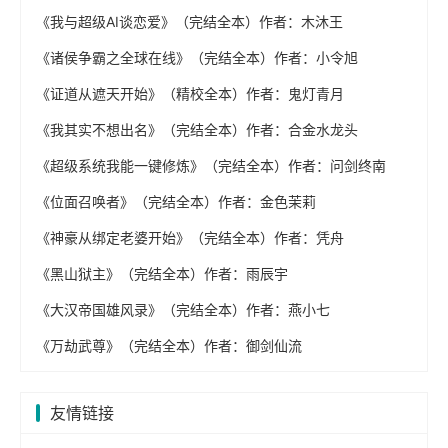
《我与超级AI谈恋爱》（完结全本）作者：木沐王
《诸侯争霸之全球在线》（完结全本）作者：小令旭
《证道从遮天开始》（精校全本）作者：鬼灯青月
《我其实不想出名》（完结全本）作者：合金水龙头
《超级系统我能一键修炼》（完结全本）作者：问剑终南
《位面召唤者》（完结全本）作者：金色茉莉
《神豪从绑定老婆开始》（完结全本）作者：凭舟
《黑山狱主》（完结全本）作者：雨辰宇
《大汉帝国雄风录》（完结全本）作者：燕小七
《万劫武尊》（完结全本）作者：御剑仙流
友情链接