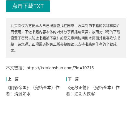
点击下载TXT
此页面仅为方便本人自己搜索查找在网络上收集到的书籍的名称和简介
而使用，不做书籍内容本体的对外分享传播与售卖，故而对书籍的下载
设置了密码以防止书籍被下载！如您无意间访问到本页面并且喜欢该书
籍，请您通过正规渠道购买正版书籍阅读以支持书籍创作者的辛勤成
果。
本文链接：
https://txtxiaoshuo.com/?id=19215
《阴影帝国》（完结全本）作
《无敌正德》（完结全本）作
者：清淡如水
者：江湖大侠客