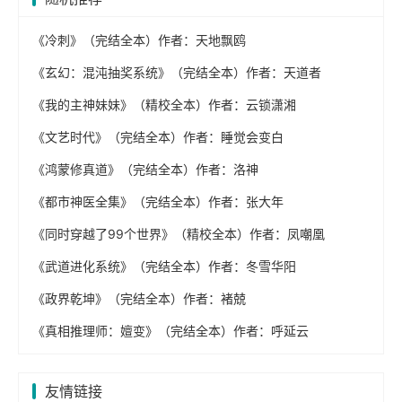
《冷刺》（完结全本）作者：天地飘鸥
《玄幻：混沌抽奖系统》（完结全本）作者：天道者
《我的主神妹妹》（精校全本）作者：云锁潇湘
《文艺时代》（完结全本）作者：睡觉会变白
《鸿蒙修真道》（完结全本）作者：洛神
《都市神医全集》（完结全本）作者：张大年
《同时穿越了99个世界》（精校全本）作者：凤嘲凰
《武道进化系统》（完结全本）作者：冬雪华阳
《政界乾坤》（完结全本）作者：褚兢
《真相推理师：嬗变》（完结全本）作者：呼延云
友情链接