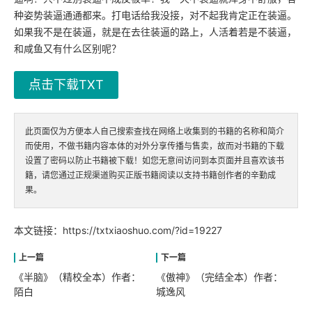
种姿势装逼通通都来。打电话给我没接，对不起我肯定正在装逼。
如果我不是在装逼，就是在去往装逼的路上，人活着若是不装逼，
和咸鱼又有什么区别呢？
点击下载TXT
此页面仅为方便本人自己搜索查找在网络上收集到的书籍的名称和简介
而使用，不做书籍内容本体的对外分享传播与售卖，故而对书籍的下载
设置了密码以防止书籍被下载！如您无意间访问到本页面并且喜欢该书
籍，请您通过正规渠道购买正版书籍阅读以支持书籍创作者的辛勤成
果。
本文链接：
https://txtxiaoshuo.com/?id=19227
《半脑》（精校全本）作者：
《傲神》（完结全本）作者：
陌白
城逸风