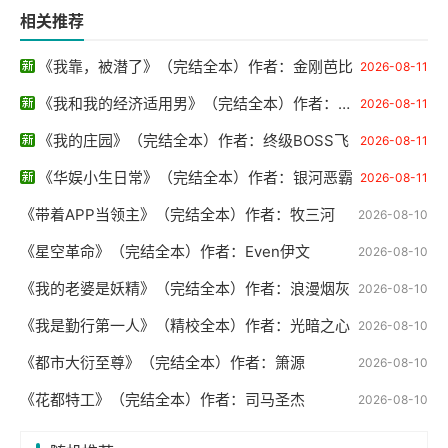
相关推荐
《我靠，被潜了》（完结全本）作者：金刚芭比
2026-08-11
《我和我的经济适用男》（完结全本）作者：人海中
2026-08-11
《我的庄园》（完结全本）作者：终级BOSS飞
2026-08-11
《华娱小生日常》（完结全本）作者：银河恶霸
2026-08-11
《带着APP当领主》（完结全本）作者：牧三河
2026-08-10
《星空革命》（完结全本）作者：Even伊文
2026-08-10
《我的老婆是妖精》（完结全本）作者：浪漫烟灰
2026-08-10
《我是勤行第一人》（精校全本）作者：光暗之心
2026-08-10
《都市大衍至尊》（完结全本）作者：箫源
2026-08-10
《花都特工》（完结全本）作者：司马圣杰
2026-08-10