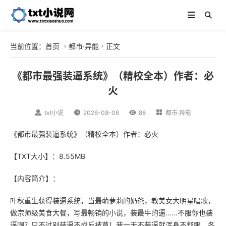
当前位置：
首页
都市·异能
正文


《都市最强装逼系统》（精校全本）作者：必
火

txt小说

2026-08-06

88

都市·异能
《都市最强装逼系统》（精校全本）作者：必火
【TXT大小】：8.55MB
【内容简介】：
叶秋重生获得装逼系统，当最萌萝莉的奶爸，教美女大明星唱歌，
做宗师级美食大餐，写最畅销的小说，装最牛的逼……不服你也装
逼啊？只不过别装逼不成反被草！我一天不装逼就浑身不舒服，各