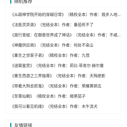
随机推荐
《从超神学院开始的穿越日常》（精校全本）作者：我步入地狱
《法医灵异录》（完结全本）作者：番茄死不了
《旅行青蛙：在御兽世界成了神话》（完结全本）作者：不咸鱼的白熊
《神魔供应商》（完结全本）作者：何处不染尘
《重生之世家子弟》（精校全本）作者：九悟
《谜案鉴赏》（完结全本）作者：莉比·菲舍尔·赫尔曼
《重生西游之三界独尊》（完结全本）作者：天殇绝影
《带着大狗去抓鬼》（完结全本）作者：荣耀黄铜五
《至尊仙朝》（精校全本）作者：暗黑茄子
《我可以看见机缘》（完结全本）作者：木牛流犬
友情链接