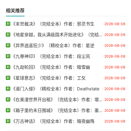
相关推荐
《末世裁决》（完结全本）作者：邪灵书生
2026-08-08
《地星穿越，我从满级国术开始进化》（完结全本）作者：黑色妖灵
2026-08-08
《异界逍遥狂少》（精校全本）作者：星逆
2026-08-08
《九尊神印》（完结全本）作者：段尘风
2026-08-08
《九劫轮回》（完结全本）作者：暗雪幽
2026-08-08
《星球意志》（完结全本）作者：工攵
2026-08-08
《道门入侵》（精校全本）作者：Deathstate
2026-08-08
《在美漫世界开出租》（完结全本）作者：堪梦01
2026-08-08
《箱子里的末日围城》（完结全本）作者：墨绿檀香
2026-08-08
《万古神话》（完结全本）作者：暗夜幽殇
2026-08-08