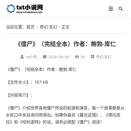
当前位置：
首页
奇幻·玄幻
正文


《僵尸》（完结全本）作者：鲍勃·库仁

txt小说

2026-08-06

36

奇幻·玄幻
《僵尸》（完结全本）作者：鲍勃·库仁
【文件大小】：167 KB
【内容简介】：
《僵尸》介绍世界各地僵尸传说的起源和演变，每一个故事都是从
乡民口中亲自询问而得出。如果你喜欢《暮光这城》、《德拉库
拉》和《哈利波特》的话，请务必搭配《僵尸》阅读！