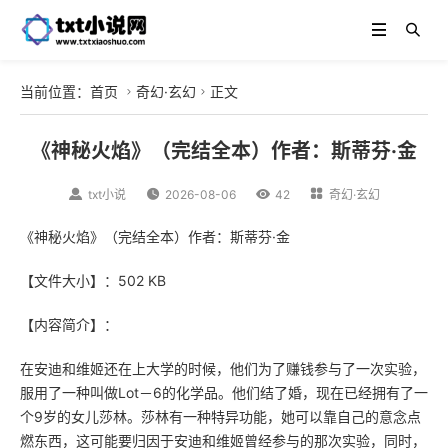
当前位置：
首页
奇幻·玄幻
正文


《神秘火焰》（完结全本）作者：斯蒂芬·金

txt小说

2026-08-06

42

奇幻·玄幻
《神秘火焰》（完结全本）作者：斯蒂芬·金
【文件大小】：502 KB
【内容简介】：
在安迪和维姬还在上大学的时候，他们为了赚钱参与了一次实验，
服用了一种叫做Lot－6的化学品。他们结了婚，现在已经拥有了一
个9岁的女儿莎林。莎林有一种特异功能，她可以靠自己的意念点
燃东西，这可能要归因于安迪和维姬曾经参与的那次实验，同时，