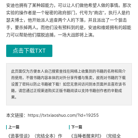
安迪也拥有了某种超能力，可以让人们做他希望人做的事情。那次
实验的操作者是一个秘密的政府部门，代号为“商店”，执行人是约
瑟夫博士，他开始派人追查两个人的下落，并且派出了一个狙击
手，要杀掉两人。而他们没有预料到的是，安迪和维姬拥有的超能
力可以帮助他们摆脱追捕，一场大战即将上演。
点击下载TXT
此页面仅为方便本人自己搜索查找在网络上收集到的书籍的名称和简介
而使用，不做书籍内容本体的对外分享传播与售卖，故而对书籍的下载
设置了密码以防止书籍被下载！如您无意间访问到本页面并且喜欢该书
籍，请您通过正规渠道购买正版书籍阅读以支持书籍创作者的辛勤成
果。
本文链接：
https://txtxiaoshuo.com/?id=19255
《诡事怪谈》（完结全本）作
《当睡者醒来时》（完结全