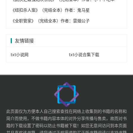
《纽扣杀人案》（完结全本）作者：鬼马星
《全职管家》（完结全本）作者：雲烟公子
友情链接
txt小说网
txt小说合集下载
此页面仅为方便本人自己搜索查找在网络上收集到的书籍的名称和
简介而使用，不做书籍内容本体的对外分享传播与售卖，故而对书
籍的下载设置了密码以防止书籍被下载！如您无意间访问到本页面
并且喜欢该书籍，请您通过正规渠道购买正版书籍阅读以支持书籍