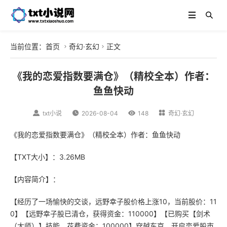
当前位置：
首页
奇幻·玄幻
正文


《我的恋爱指数要满仓》（精校全本）作者：
鱼鱼快动

txt小说

2026-08-04

148

奇幻·玄幻
《我的恋爱指数要满仓》（精校全本）作者：鱼鱼快动
【TXT大小】：3.26MB
【内容简介】：
【经历了一场愉快的交谈，远野幸子股价格上涨10，当前股价：11
0】【远野幸子股已清仓，获得资金：110000】【已购买【剑术
（大师）】技能，花费资金：100000】穿越东京，开启恋爱股市