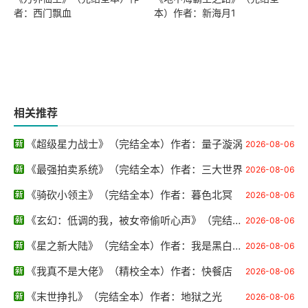
者：西门飘血
本）作者：新海月1
相关推荐
《超级星力战士》（完结全本）作者：量子漩涡
2026-08-06
《最强拍卖系统》（完结全本）作者：三大世界
2026-08-06
《骑砍小领主》（完结全本）作者：暮色北冥
2026-08-06
《玄幻：低调的我，被女帝偷听心声》（完结全本）作者：白色契约
2026-08-06
《星之新大陆》（完结全本）作者：我是黑白先生
2026-08-06
《我真不是大佬》（精校全本）作者：快餐店
2026-08-06
《末世挣扎》（完结全本）作者：地狱之光
2026-08-06