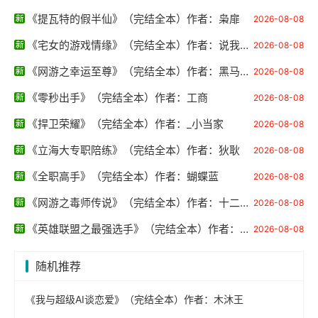
《提瓦特的假半仙》（完结全本）作者：枭扉
2026-08-08
《宅女的游戏情缘》（完结全本）作者：说我帅给你花
2026-08-08
《网游之幸运至尊》（完结全本）作者：黑马行空
2026-08-08
《零秒出手》（完结全本）作者：工商
2026-08-08
《捍卫荣耀》（完结全本）作者：_小当家
2026-08-08
《立海大专职陪练》（完结全本）作者：狄耿
2026-08-08
《全职高手》（完结全本）作者：蝴蝶蓝
2026-08-08
《网游之毒师传说》（完结全本）作者：十二点九九
2026-08-08
《英雄联盟之最强选手》（完结全本）作者：天生一咖
2026-08-08
随机推荐
《我与超级AI谈恋爱》（完结全本）作者：木沐王