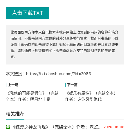
点击下载TXT
此页面仅为方便本人自己搜索查找在网络上收集到的书籍的名称和简介
而使用，不做书籍内容本体的对外分享传播与售卖，故而对书籍的下载
设置了密码以防止书籍被下载！如您无意间访问到本页面并且喜欢该书
籍，请您通过正规渠道购买正版书籍阅读以支持书籍创作者的辛勤成
果。
本文链接：
https://txtxiaoshuo.com/?id=2083
《我修的可能是假仙》（完结
《娱乐有属性》（完结全本）
全本）作者：明月地上霜
作者：许你风华绝代
相关推荐
《综漫之神龙再现》（完结全本）作者：霓虹灯泡
2026-08-08