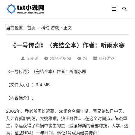
当前位置：
首页
科幻·游戏
正文


《一号传奇》（完结全本）作者：听雨水寒

txt小说

2026-08-08

74

科幻·游戏
《一号传奇》（完结全本）作者：听雨水寒
【文件大小】：3.4 MB
【内容简介】：
2002年，乔老爷英雄迟暮，ok组合名震江湖，表兄弟如日中天，
艾弗森孤胆闯荡，大姚稚嫩，狼王野性……在这个时间点，陈杰重
生，幸运获得了车祸中丧生的杰－威廉姆斯的全部球技，大学，选
秀，征战NBA！十年时间，他让1号成为经典传奇！