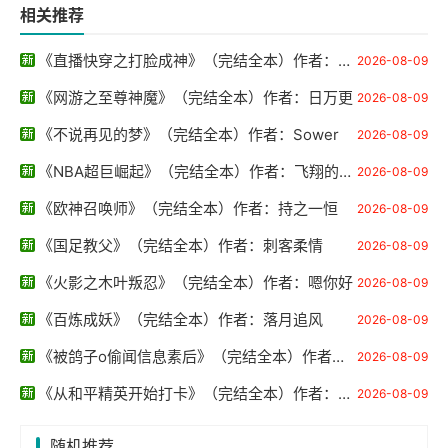
相关推荐
《直播快穿之打脸成神》（完结全本）作者：醉饮桂花酒
2026-08-09
《网游之至尊神魔》（完结全本）作者：日万更
2026-08-09
《不说再见的梦》（完结全本）作者：Sower
2026-08-09
《NBA超巨崛起》（完结全本）作者：飞翔的123
2026-08-09
《欧神召唤师》（完结全本）作者：持之一恒
2026-08-09
《国足教父》（完结全本）作者：刺客柔情
2026-08-09
《火影之木叶叛忍》（完结全本）作者：嗯你好
2026-08-09
《百炼成妖》（完结全本）作者：落月追风
2026-08-09
《被鸽子o偷闻信息素后》（完结全本）作者：慕丛歌
2026-08-09
《从和平精英开始打卡》（完结全本）作者：问世小诸葛
2026-08-09
随机推荐