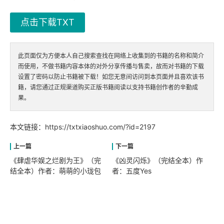
点击下载TXT
此页面仅为方便本人自己搜索查找在网络上收集到的书籍的名称和简介
而使用，不做书籍内容本体的对外分享传播与售卖，故而对书籍的下载
设置了密码以防止书籍被下载！如您无意间访问到本页面并且喜欢该书
籍，请您通过正规渠道购买正版书籍阅读以支持书籍创作者的辛勤成
果。
本文链接：
https://txtxiaoshuo.com/?id=2197
《肆虐华娱之烂剧为王》（完
《凶灵闪烁》（完结全本）作
结全本）作者：萌萌的小珑包
者：五度Yes