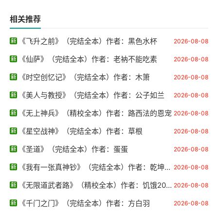
相关推荐
《飞升之前》（完结全本）作者：黑色水杯
2026-08-08
《仙萨》（完结全本）作者：老衲不能吃素
2026-08-08
《时空创忆记》（完结全本）作者：木箫
2026-08-08
《美人与教授》（完结全本）作者：公子如兰
2026-08-08
《无上神兵》（精校全本）作者：路西法的恩宠
2026-08-08
《星空战神》（完结全本）作者：草根
2026-08-08
《圣道》（完结全本）作者：蛋蛋
2026-08-08
《我有一张真神钞》（完结全本）作者：乾坤旭炎
2026-08-08
《无限道武者路》（精校全本）作者：饥饿2006
2026-08-08
《千门之门》（完结全本）作者：方白羽
2026-08-08