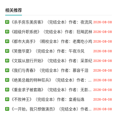
相关推荐
《杀手房东美房客》（完结全本）作者：夜流风
2026-08-08
《超级升职系统》（完结全本）作者：狂飚武林
2026-08-08
《都市大高手》（精校全本）作者：老鹰吃小鸡
2026-08-08
《笑傲华夏》（完结全本）作者：午夜冷风
2026-08-08
《文娱从旅行开始》（完结全本）作者：采茶纪
2026-08-08
《我们与青春》（完结全本）作者：慕容千泪
2026-08-08
《绝美总裁的特种狂兵》（完结全本）作者：养一福
2026-08-08
《重金求子被套路》（完结全本）作者：无影有踪
2026-08-08
《不败神王》（完结全本）作者：皇甫仙逸
2026-08-08
《一开始，我只想做演员》（完结全本）作者：油炸大金
2026-08-08