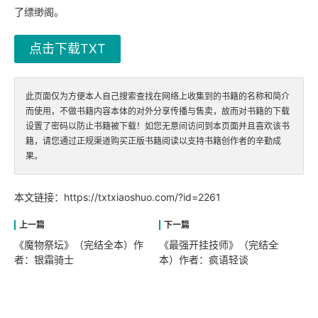
了缥缈阁。
点击下载TXT
此页面仅为方便本人自己搜索查找在网络上收集到的书籍的名称和简介
而使用，不做书籍内容本体的对外分享传播与售卖，故而对书籍的下载
设置了密码以防止书籍被下载！如您无意间访问到本页面并且喜欢该书
籍，请您通过正规渠道购买正版书籍阅读以支持书籍创作者的辛勤成
果。
本文链接：
https://txtxiaoshuo.com/?id=2261
《魔物祭坛》（完结全本）作
《最强开挂技师》（完结全
者：银霜骑士
本）作者：疯语轻谈