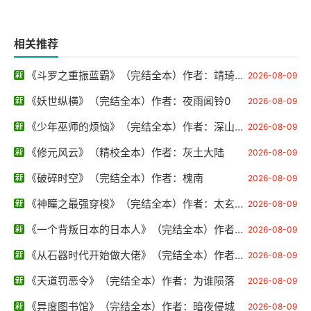
相关推荐
《斗罗之重振蓝霸》（完结全本）作者：靖琦居士
2026-08-09
《妖世纵横》（完结全本）作者：夜雨闻铃0
2026-08-09
《少年巫师的烦恼》（完结全本）作者：深山狐狸
2026-08-09
《修元风云》（精校全本）作者：灰土大陆
2026-08-09
《破碎时空》（完结全本）作者：槐南
2026-08-09
《神瞳之最强穿梭》（完结全本）作者：太玄阿九
2026-08-09
《一个背叛日本的日本人》（完结全本）作者：松本清张
2026-08-09
《从石器时代开始做大佬》（完结全本）作者：一大首领
2026-08-09
《天道罚恶令》（完结全本）作者：为谁陨落
2026-08-09
《异度图书馆》（完结全本）作者：暗夜侵城
2026-08-09