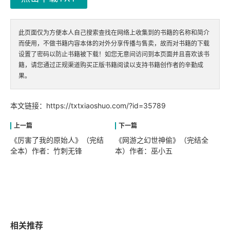
此页面仅为方便本人自己搜索查找在网络上收集到的书籍的名称和简介
而使用，不做书籍内容本体的对外分享传播与售卖，故而对书籍的下载
设置了密码以防止书籍被下载！如您无意间访问到本页面并且喜欢该书
籍，请您通过正规渠道购买正版书籍阅读以支持书籍创作者的辛勤成
果。
本文链接：
https://txtxiaoshuo.com/?id=35789
《厉害了我的原始人》（完结
《网游之幻世神偷》（完结全
全本）作者：竹刺无锋
本）作者：巫小五
相关推荐