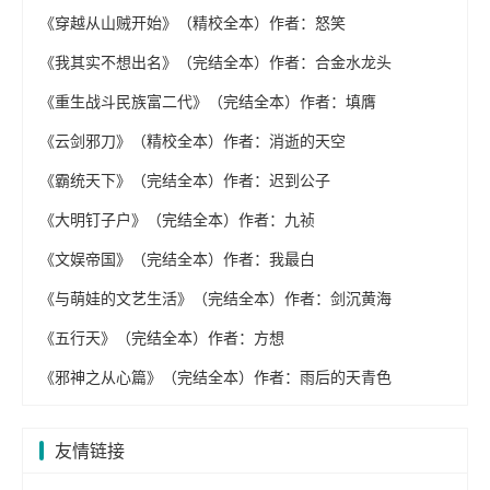
《穿越从山贼开始》（精校全本）作者：怒笑
《我其实不想出名》（完结全本）作者：合金水龙头
《重生战斗民族富二代》（完结全本）作者：填膺
《云剑邪刀》（精校全本）作者：消逝的天空
《霸统天下》（完结全本）作者：迟到公子
《大明钉子户》（完结全本）作者：九祯
《文娱帝国》（完结全本）作者：我最白
《与萌娃的文艺生活》（完结全本）作者：剑沉黄海
《五行天》（完结全本）作者：方想
《邪神之从心篇》（完结全本）作者：雨后的天青色
友情链接