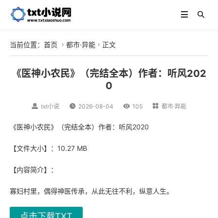
当前位置：
首页
都市·异能
正文


《医神小农民》（完结全本）作者：听风202
0

txt小说

2026-08-04

105

都市·异能
《医神小农民》（完结全本）作者：听风2020
【文件大小】：10.27 MB
【内容简介】：
寡妇村里，偶得神医传承，从此无往不利，纵意人生。
点击下载TXT