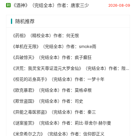
《酒神》（完结全本）作者：唐家三少
2026-08-09
随机推荐
《药祖》（精校全本）作者：何无恨
《单机在无限》（完结全本）作者：smoke雨
《兵破惊天》（完结全本）作者：疯子癫狂
《洪荒：我灵宝天尊证混元大罗金仙》（完结全本）作者：陛下從不早朝
《校花的近身高手》（完结全本）作者：一梦十年
《欧克暴君》（完结全本）作者：莫格卓根
《欺世盗国》（完结全本）作者：司史
《异能之毒医邪盗》（完结全本）作者：秦三
《谜案鉴赏》（完结全本）作者：莉比·菲舍尔·赫尔曼
《米奈希尔之力》（完结全本）作者：信仰即正义