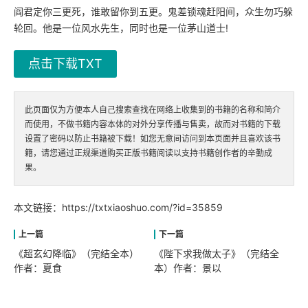
阎君定你三更死，谁敢留你到五更。鬼差锁魂赶阳间，众生勿巧躲
轮回。他是一位风水先生，同时也是一位茅山道士!
点击下载TXT
此页面仅为方便本人自己搜索查找在网络上收集到的书籍的名称和简介
而使用，不做书籍内容本体的对外分享传播与售卖，故而对书籍的下载
设置了密码以防止书籍被下载！如您无意间访问到本页面并且喜欢该书
籍，请您通过正规渠道购买正版书籍阅读以支持书籍创作者的辛勤成
果。
本文链接：
https://txtxiaoshuo.com/?id=35859
《超玄幻降临》（完结全本）
《陛下求我做太子》（完结全
作者：夏食
本）作者：景以