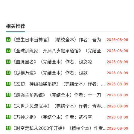
相关推荐
《重生日本当神官》（精校全本）作者：吾为妖孽
2026-08-09
《全球训练家：开局八岁继承道馆》（完结全本）作者：荼免
2026-08-09
《血脉皇者》（完结全本）作者：浅悠凉
2026-08-09
《纵横万道》（完结全本）作者：浅歌
2026-08-09
《玄幻：神级抽奖系统》（完结全本）作者：纯洁的黄瓜
2026-08-09
《最强主角系统》（完结全本）作者：十一刀
2026-08-09
《末世之风流武神》（完结全本）作者：青春染指流伤
2026-08-09
《万神之祖》（完结全本）作者：武行空
2026-08-09
《时空走私从2000年开始》（精校全本）作者：志鸟村
2026-08-09