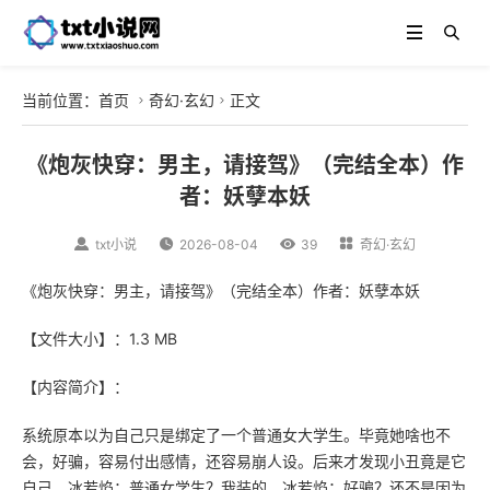
当前位置：
首页
奇幻·玄幻
正文


《炮灰快穿：男主，请接驾》（完结全本）作
者：妖孽本妖

txt小说

2026-08-04

39

奇幻·玄幻
《炮灰快穿：男主，请接驾》（完结全本）作者：妖孽本妖
【文件大小】：1.3 MB
【内容简介】：
系统原本以为自己只是绑定了一个普通女大学生。毕竟她啥也不
会，好骗，容易付出感情，还容易崩人设。后来才发现小丑竟是它
自己。冰若焰：普通女学生？我装的。冰若焰：好骗？还不是因为