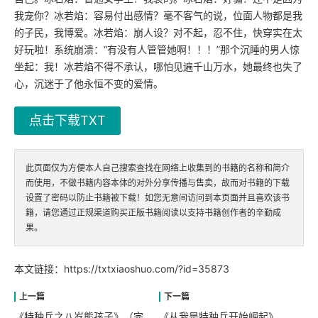
我宠你？冰若焰：容易付出感情？毫不客气的说，位面人物都是我
的子民，我博爱。冰若焰：崩人设？对不起，忍不住，快穿实在太
好玩啦！系统崩溃：“有没有人管管她啊！！！”那个沉睡的男人惊
坐起：我！冰若焰不得不承认，哪怕见遍千山万水，她最终也失了
心，沉迷于了他永恒不变的爱情。
点击下载TXT
此页面仅为方便本人自己搜索查找在网络上收集到的书籍的名称和简介
而使用，不做书籍内容本体的对外分享传播与售卖，故而对书籍的下载
设置了密码以防止书籍被下载！如您无意间访问到本页面并且喜欢该书
籍，请您通过正规渠道购买正版书籍阅读以支持书籍创作者的辛勤成
果。
本文链接：
https://txtxiaoshuo.com/?id=35873
《特种兵之八岁熊孩子》（完
《从我是特种兵开始崛起》