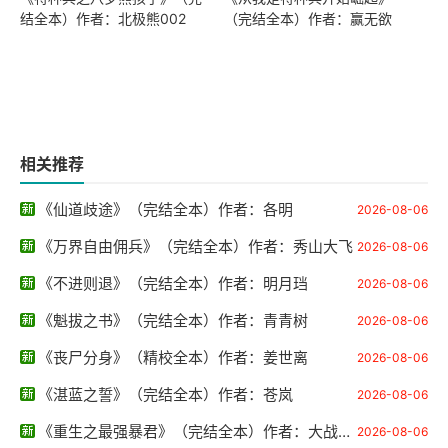
结全本）作者：北极熊002
（完结全本）作者：赢无欲
相关推荐
《仙道歧途》（完结全本）作者：各明
2026-08-06
《万界自由佣兵》（完结全本）作者：秀山大飞
2026-08-06
《不进则退》（完结全本）作者：明月珰
2026-08-06
《魁拔之书》（完结全本）作者：青青树
2026-08-06
《丧尸分身》（精校全本）作者：姜世离
2026-08-06
《湛蓝之誓》（完结全本）作者：苍岚
2026-08-06
《重生之最强暴君》（完结全本）作者：大战北极熊
2026-08-06