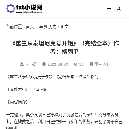
当前位置：
首页
军事·历史
正文


《重生从泰坦尼克号开始》（完结全本）作
者：格列卫

txt小说

2026-08-09

35

军事·历史
《重生从泰坦尼克号开始》（完结全本）作者：格列卫
【文件大小】：1.2 MB
【内容简介】：
一觉醒来，莫奈发现自己穿越到了沉船之后的泰坦尼克号乘客身
上，在被救之后，利用自己预知一百多年的优势，开创了属于自己
的事业。