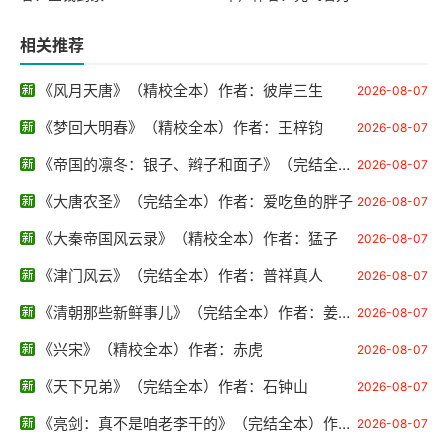
相关推荐
《风月天唐》（精校全本）作者：彼岸三生
2026-08-07
《梦回大明春》（精校全本）作者：王梓钧
2026-08-07
《帝国的凛冬：银子、辫子和面子》（完结全本）作者：冬雪心境
2026-08-07
《大唐农圣》（完结全本）作者：爱吃鱼的胖子
2026-08-07
《大秦帝国风云录》（精校全本）作者：猛子
2026-08-07
《津门风云》（完结全本）作者：普祥真人
2026-08-07
《清朝那些新鲜事儿》（完结全本）作者：姜若木
2026-08-07
《兴宋》（精校全本）作者：赤虎
2026-08-07
《天下兄弟》（完结全本）作者：石钟山
2026-08-07
《亮剑：真不是咱老李干的》（完结全本）作者：会说话的绿萝
2026-08-07