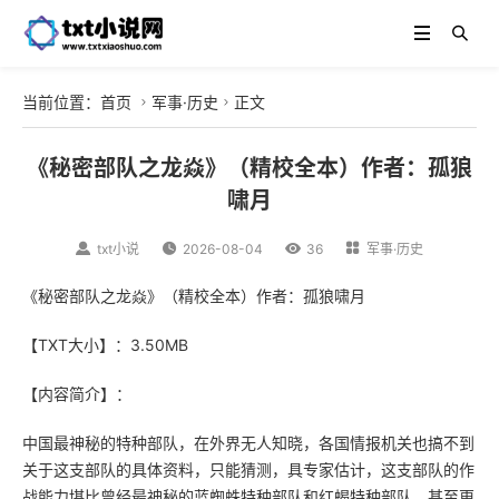
当前位置：
首页
军事·历史
正文


《秘密部队之龙焱》（精校全本）作者：孤狼
啸月

txt小说

2026-08-04

36

军事·历史
《秘密部队之龙焱》（精校全本）作者：孤狼啸月
【TXT大小】：3.50MB
【内容简介】：
中国最神秘的特种部队，在外界无人知晓，各国情报机关也搞不到
关于这支部队的具体资料，只能猜测，具专家估计，这支部队的作
战能力堪比曾经最神秘的蓝蜘蛛特种部队和红蝎特种部队，甚至更