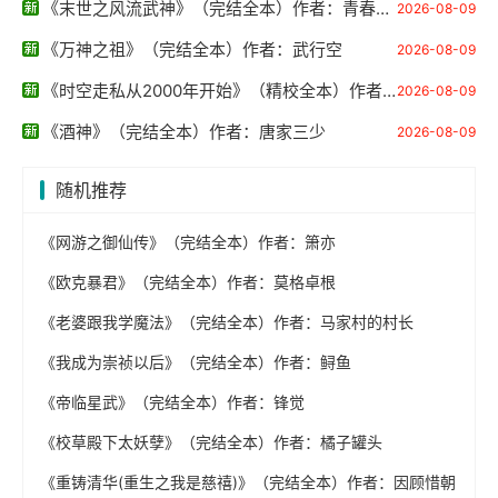
《末世之风流武神》（完结全本）作者：青春染指流伤
2026-08-09
《万神之祖》（完结全本）作者：武行空
2026-08-09
《时空走私从2000年开始》（精校全本）作者：志鸟村
2026-08-09
《酒神》（完结全本）作者：唐家三少
2026-08-09
随机推荐
《网游之御仙传》（完结全本）作者：箫亦
《欧克暴君》（完结全本）作者：莫格卓根
《老婆跟我学魔法》（完结全本）作者：马家村的村长
《我成为崇祯以后》（完结全本）作者：鲟鱼
《帝临星武》（完结全本）作者：锋觉
《校草殿下太妖孽》（完结全本）作者：橘子罐头
《重铸清华(重生之我是慈禧)》（完结全本）作者：因顾惜朝