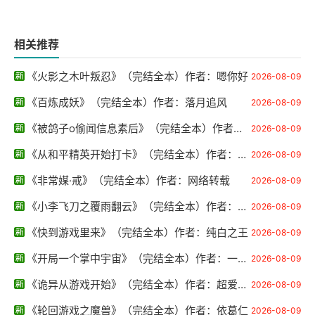
相关推荐
《火影之木叶叛忍》（完结全本）作者：嗯你好
2026-08-09
《百炼成妖》（完结全本）作者：落月追风
2026-08-09
《被鸽子o偷闻信息素后》（完结全本）作者：慕丛歌
2026-08-09
《从和平精英开始打卡》（完结全本）作者：问世小诸葛
2026-08-09
《非常媒·戒》（完结全本）作者：网络转载
2026-08-09
《小李飞刀之覆雨翻云》（完结全本）作者：小李叹花
2026-08-09
《快到游戏里来》（完结全本）作者：纯白之王
2026-08-09
《开局一个掌中宇宙》（完结全本）作者：一夕成道
2026-08-09
《诡异从游戏开始》（完结全本）作者：超爱吃橘子昂
2026-08-09
《轮回游戏之魔兽》（完结全本）作者：依葛仁
2026-08-09