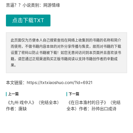
苦逼？？小说类别：网游情缘
点击下载TXT
此页面仅为方便本人自己搜索查找在网络上收集到的书籍的名称和简介
而使用，不做书籍内容本体的对外分享传播与售卖，故而对书籍的下载
设置了密码以防止书籍被下载！如您无意间访问到本页面并且喜欢该书
籍，请您通过正规渠道购买正版书籍阅读以支持书籍创作者的辛勤成
果。
本文链接：
https://txtxiaoshuo.com/?id=6921
《九州·戏中人》（完结全本）
《在日本渔村的日子》（完结
作者：唐缺
全本）作者：孙帅出口成诗