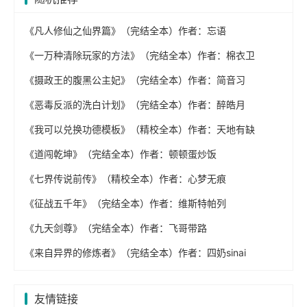
《凡人修仙之仙界篇》（完结全本）作者：忘语
《一万种清除玩家的方法》（完结全本）作者：棉衣卫
《摄政王的腹黑公主妃》（完结全本）作者：简音习
《恶毒反派的洗白计划》（完结全本）作者：醉皓月
《我可以兑换功德模板》（精校全本）作者：天地有缺
《道闯乾坤》（完结全本）作者：顿顿蛋炒饭
《七界传说前传》（精校全本）作者：心梦无痕
《征战五千年》（完结全本）作者：维斯特帕列
《九天剑尊》（完结全本）作者：飞哥带路
《来自异界的修炼者》（完结全本）作者：四奶sinai
友情链接