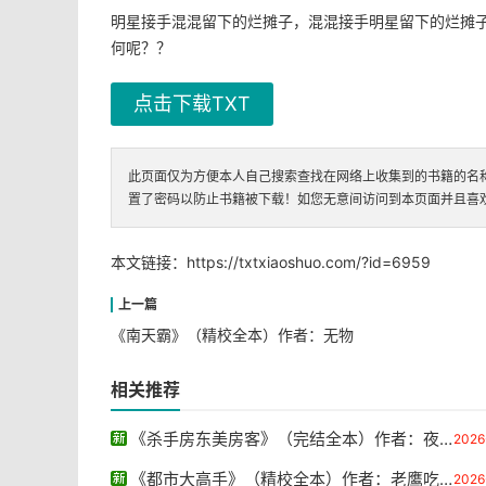
明星接手混混留下的烂摊子，混混接手明星留下的烂摊
何呢？？
点击下载TXT
此页面仅为方便本人自己搜索查找在网络上收集到的书籍的名
置了密码以防止书籍被下载！如您无意间访问到本页面并且喜
本文链接：
https://txtxiaoshuo.com/?id=6959
《南天霸》（精校全本）作者：无物
相关推荐
《杀手房东美房客》（完结全本）作者：夜流风
2026
《都市大高手》（精校全本）作者：老鹰吃小鸡
2026