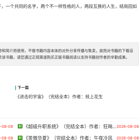
子，一个共同的名字，两个不一样性格的人，两段互换的人生，结局回如
称和简介而使用，不做书籍内容本体的对外分享传播与售卖，故而对书籍的下载设
欢该书籍，请您通过正规渠道购买正版书籍阅读以支持书籍创作者的辛勤成果。
《进击的宇宙》（完结全本）作者：枝上花生
《超级升职系统》（完结全本）作者：狂飚武林
-08-08
2026-08-08
《笑傲华夏》（完结全本）作者：午夜冷风
-08-08
2026-08-08