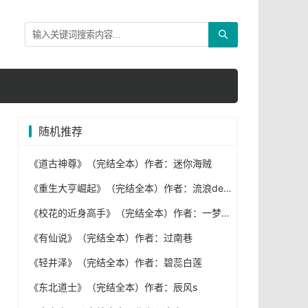
随机推荐
《道古神尊》（完结全本）作者：迷你海贼
《重生大亨崛起》（完结全本）作者：流浪de橘猫
《校花的近身高手》（完结全本）作者：一梦十年
《有仙说》（完结全本）作者：过南巷
《轻井泽》（完结全本）作者：碧蕊白莲
《东北道士》（完结全本）作者：辰风s