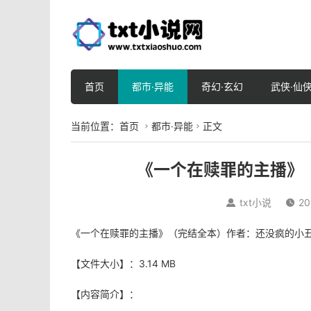
首页
都市·异能
奇幻·玄幻
武侠·仙
当前位置：
首页
都市·异能
正文


《一个在赎罪的主播》
txt小说
20


《一个在赎罪的主播》（完结全本）作者：还没疯的小
【文件大小】：3.14 MB
【内容简介】：