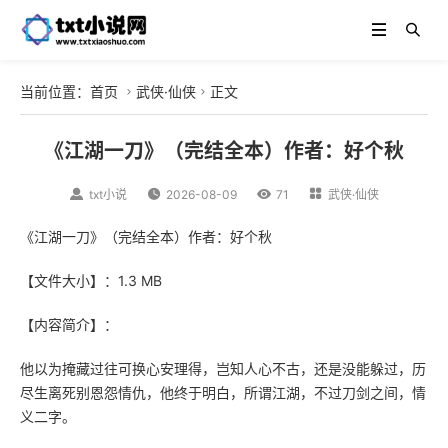
当前位置：
首页
武侠·仙侠
正文


《江湖一刀》（完结全本）作者：好个秋

txt小说

2026-08-09

71

武侠·仙侠
《江湖一刀》（完结全本）作者：好个秋
【文件大小】：1.3 MB
【内容简介】：
他以为掩藏过往可换心安理得，岂知人心不古，还是没能躲过，历
尽生离死别恩怨情仇，他终于明白，所谓江湖，不过刀剑之间，情
义二字。