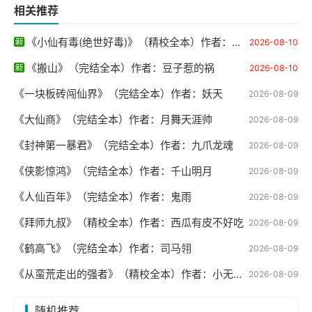
相关推荐
《小仙有毒(绝世好毒)》（精校全本）作者：豆子惹的祸
2026-08-10
《搬山》（完结全本）作者：豆子惹的祸
2026-08-10
《一块板砖闯仙界》（完结全本）作者：妖天
2026-08-09
《大仙商》（完结全本）作者：月舞天涯帅
2026-08-09
《封神第一暴君》（完结全本）作者：九爪龙魂
2026-08-09
《侠影惊鸿》（完结全本）作者：千山明月
2026-08-09
《人仙百年》（完结全本）作者：鬼雨
2026-08-09
《拜师九叔》（精校全本）作者：西瓜有皮不好吃
2026-08-09
《鹤高飞》（完结全本）作者：司马翎
2026-08-09
《从蛮荒走出的强者》（精校全本）作者：小无相公
2026-08-09
随机推荐