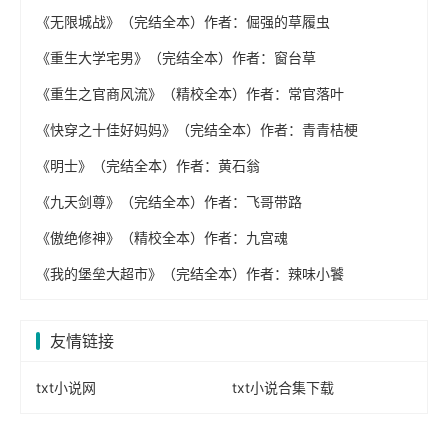
《无限城战》（完结全本）作者：倔强的草履虫
《重生大学宅男》（完结全本）作者：窗台草
《重生之官商风流》（精校全本）作者：常官落叶
《快穿之十佳好妈妈》（完结全本）作者：青青桔梗
《明士》（完结全本）作者：黄石翁
《九天剑尊》（完结全本）作者：飞哥带路
《傲绝修神》（精校全本）作者：九宫魂
《我的堡垒大超市》（完结全本）作者：辣味小饕
友情链接
txt小说网
txt小说合集下载