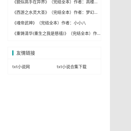
《貌似高手在异界》（完结全本）作者：高楼大厦
《西游之水灵大圣》（完结全本）作者：梦幻西游世界
《魂帝武神》（完结全本）作者：小小八
《重铸清华(重生之我是慈禧)》（完结全本）作者：因顾惜朝
友情链接
txt小说网
txt小说合集下载