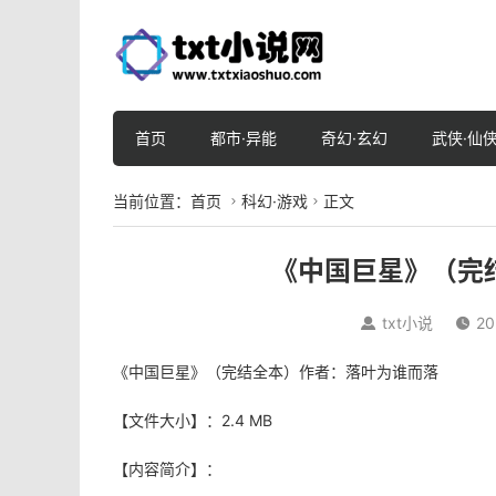
首页
都市·异能
奇幻·玄幻
武侠·仙
当前位置：
首页
科幻·游戏
正文


《中国巨星》（完
txt小说
20


《中国巨星》（完结全本）作者：落叶为谁而落
【文件大小】：2.4 MB
【内容简介】：