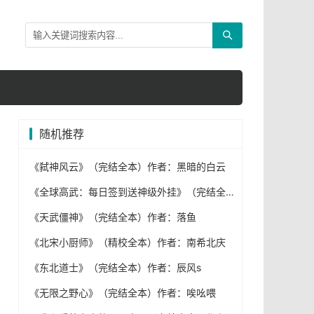
随机推荐
《弑神风云》（完结全本）作者：黑暗的白云
《全球高武：每日签到送神级外挂》（完结全本）作者：执笔成圆
《天武僵神》（完结全本）作者：落鱼
《北宋小厨师》（精校全本）作者：南希北庆
《东北道士》（完结全本）作者：辰风s
《无限之野心》（完结全本）作者：唉吆喂