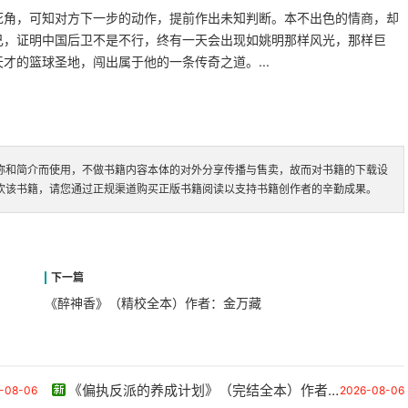
死角，可知对方下一步的动作，提前作出未知判断。本不出色的情商，却
己，证明中国后卫不是不行，终有一天会出现如姚明那样风光，那样巨
才的篮球圣地，闯出属于他的一条传奇之道。...
称和简介而使用，不做书籍内容本体的对外分享传播与售卖，故而对书籍的下载设
欢该书籍，请您通过正规渠道购买正版书籍阅读以支持书籍创作者的辛勤成果。
《醉神香》（精校全本）作者：金万藏
《偏执反派的养成计划》（完结全本）作者：天神遗珠
-08-06
2026-08-06