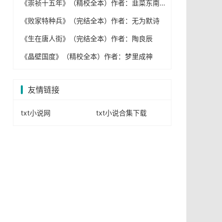
《崇祯十五年》（精校全本）作者：韭菜东南生
《败家特种兵》（完结全本）作者：无为默诗
《生在唐人街》（完结全本）作者：陶良辰
《晶壁国度》（精校全本）作者：梦里成神
友情链接
txt小说网
txt小说合集下载