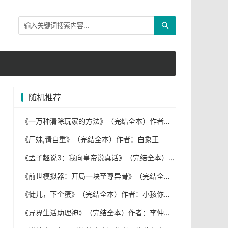
随机推荐
《一万种清除玩家的方法》（完结全本）作者：棉衣卫
《厂妹,请自重》（完结全本）作者：白象王
《孟子趣说3：我向皇帝说真话》（完结全本）作者：熊逸
《前世模拟器：开局一块至尊异骨》（完结全本）作者：只会叭水的鱼
《徒儿，下个蛋》（完结全本）作者：小孩你过来
《异界生活助理神》（完结全本）作者：李仲道