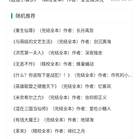
随机推荐
《重生仙尊》（完结全本）作者：长孙禹哲
《与萌娃的文艺生活》（完结全本）作者：剑沉黄海
《洪荒第一夫人》（完结全本）作者：深夜独坐
《无恶不作》（精校全本）作者：蜂巢蛹动
《什么？你说陛下是战犯！！》（完结全本）作者：作死的小黑龙
《英雄联盟之啸傲天下》（完结全本）作者：忆紫风
《米奈希尔之力》（完结全本）作者：信仰即正义
《混在三国当仙师》（完结全本）作者：爱吃小糖人
《有钱大魔王》（完结全本）作者：地球海
《革宋》（精校全本）作者：绯红之月