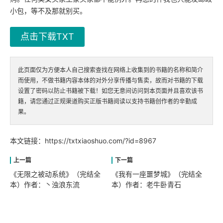
小包，等不及那就别买。
点击下载TXT
此页面仅为方便本人自己搜索查找在网络上收集到的书籍的名称和简介
而使用，不做书籍内容本体的对外分享传播与售卖，故而对书籍的下载
设置了密码以防止书籍被下载！如您无意间访问到本页面并且喜欢该书
籍，请您通过正规渠道购买正版书籍阅读以支持书籍创作者的辛勤成
果。
本文链接：
https://txtxiaoshuo.com/?id=8967
《无限之被动系统》（完结全
《我有一座噩梦城》（完结全
本）作者：丶浊浪东流
本）作者：老牛卧青石