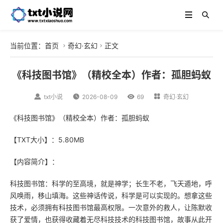
当前位置：
首页
奇幻·玄幻
正文


《科技图书馆》（精校全本）作者：孤胆蚂蚁

txt小说

2026-08-09

69

奇幻·玄幻
《科技图书馆》（精校全本）作者：孤胆蚂蚁
【TXT大小】：5.80MB
【内容简介】：
科技图书馆：科学的至高境，就是神学；长生不老，飞天遁地，呼
风唤雨，移山填海。这些神话传说，科学是可以实现的。想拿这些
技术，必须拥有科技图书馆最高权限。一次意外的救人，让陈默收
获了爱情，也获得收藏着无尽科技技术的科技图书馆，故事从此开