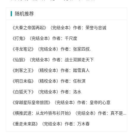
随机推荐
《大秦之帝国再起》（完结全本）作者：荣誉与忠诚
《打鬼》（完结全本）作者：千尺度
《寻龙笔记》（完结全本）作者：张家四叔.
《仙狙》（完结全本）作者：战士双脚走天下
《刺客之王》（精校全本）作者：踏雪真人
《明日未临》（精校全本）作者：任秋溟
《白狐天下》（完结全本）作者：洛水
《穿越星际皇帝旅团》（完结全本）作者：皇帝的心意
《横推武道：从龙吟铁布衫开始》（完结全本）作者：真不是许仙
《重走未来路》（完结全本）作者：万木春