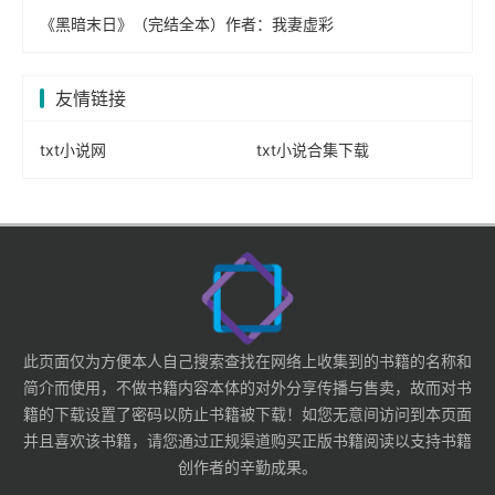
《黑暗末日》（完结全本）作者：我妻虚彩
友情链接
txt小说网
txt小说合集下载
此页面仅为方便本人自己搜索查找在网络上收集到的书籍的名称和
简介而使用，不做书籍内容本体的对外分享传播与售卖，故而对书
籍的下载设置了密码以防止书籍被下载！如您无意间访问到本页面
并且喜欢该书籍，请您通过正规渠道购买正版书籍阅读以支持书籍
创作者的辛勤成果。