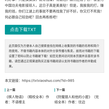
中国功夫电影接班人，这日子真是美美哒！但是，我挨我的打，赚
我的钱，你们江湖上的事就不要再找我了好不好，你又打不死我！
何必跟自己较劲呢？回去再练练吧！
点击下载TXT
此页面仅为方便本人自己搜索查找在网络上收集到的书籍的名称和简介
而使用，不做书籍内容本体的对外分享传播与售卖，故而对书籍的下载
设置了密码以防止书籍被下载！如您无意间访问到本页面并且喜欢该书
籍，请您通过正规渠道购买正版书籍阅读以支持书籍创作者的辛勤成
果。
本文链接：
https://txtxiaoshuo.com/?id=985
《棋人物语》（精校全本）作
《狩魔猎人和他的小屋》（完
者：不语楼主
结全本）作者：往边