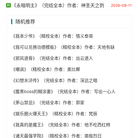
《永暗明主》（完结全本）作者：神圣天之剹
2026-08-11
随机推荐
《我本少爷》（精校全本）作者：情义叁哥
《我可以兑换功德模板》（精校全本）作者：天地有缺
《邪风道骨》（完结全本）作者：出云道人
《嘲讽》（精校全本）作者：奥比椰
《幻想水浒传》（完结全本）作者：深远之暗
《腹黑boss的糊涂妻》（完结全本）作者：写出一心人
《茅山禁忌》（完结全本）作者：郭家
《娱乐圈火爆天王》（精校全本）作者：梵辰
《我真的是魔王》（完结全本）作者：他不吃西红柿
《诸天最强学院》（精校全本）作者：南极烈日