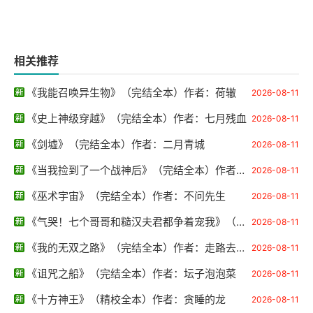
相关推荐
《我能召唤异生物》（完结全本）作者：荷辙
2026-08-11
《史上神级穿越》（完结全本）作者：七月残血
2026-08-11
《剑墟》（完结全本）作者：二月青城
2026-08-11
《当我捡到了一个战神后》（完结全本）作者：爱笑的胡萝卜
2026-08-11
《巫术宇宙》（完结全本）作者：不问先生
2026-08-11
《气哭！七个哥哥和糙汉夫君都争着宠我》（完结全本）作者：陌上贵人
2026-08-11
《我的无双之路》（完结全本）作者：走路去天边
2026-08-11
《诅咒之船》（完结全本）作者：坛子泡泡菜
2026-08-11
《十方神王》（精校全本）作者：贪睡的龙
2026-08-11