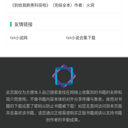
《别给我刷黑科技啦》（完结全本）作者：火洞
友情链接
txt小说网
txt小说合集下载
此页面仅为方便本人自己搜索查找在网络上收集到的书籍的名称和
简介而使用，不做书籍内容本体的对外分享传播与售卖，故而对书
籍的下载设置了密码以防止书籍被下载！如您无意间访问到本页面
并且喜欢该书籍，请您通过正规渠道购买正版书籍阅读以支持书籍
创作者的辛勤成果。