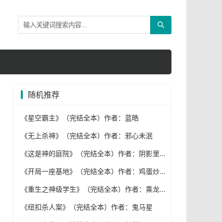
随机推荐
《星空霸主》（完结全本）作者：蓝皓
《无上杀神》（完结全本）作者：邪心未泯
《这是神的庭院》（完结全本）作者：阴影里的死神
《开局一座基地》（完结全本）作者：鸡蛋炒刀削
《重生之神级学生》（完结全本）作者：乘龙九霄
《纽扣杀人案》（完结全本）作者：鬼马星