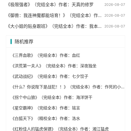
《极限强者》（完结全本）作者：天真的修罗
2026-08-07
《御兽：我连神魔都能培育！》（完结全本）作者：海无颜
2026-08-07
《大小姐的贴身跟班》（完结全本）作者：我本王少
2026-08-07
随机推荐
《三界血歌》（完结全本）作者：血红
《洪荒第一夫人》（完结全本）作者：深夜独坐
《武动战纪》（完结全本）作者：七夕饺子
《什么？你说陛下是战犯！！》（完结全本）作者：作死的小黑龙
《拐个中山狼》（完结全本）作者：海洋饼干
《星空霸神》（完结全本）作者：铭言
《白狐天下》（精校全本）作者：洛水
《红粉佳人的猛虎保镖》（完结全本）作者：湘江猛虎