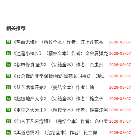
相关推荐
《热血无悔》（精校全本）作者：江上莲花香
2026-08-07
《逍遥小镇长》（精校全本）作者：全金属弹壳
2026-08-07
《都市修真强少》（完结全本）作者：杀虫剂
2026-08-07
《女总裁的非常保镖(我的漂亮女同事)》（精校全本）作者：风铃的翅膀11
2026-08-07
《从艺术家开始》（完结全本）作者：烛
2026-08-07
《超级地产大亨》（完结全本）作者：榕之子
2026-08-07
《重生之大天王》（精校全本）作者：钟离江河
2026-08-07
《仙人下凡来泡妞》（完结全本）作者：充电宝
2026-08-07
《黑道悲情2》（完结全本）作者：孔二狗
2026-08-07