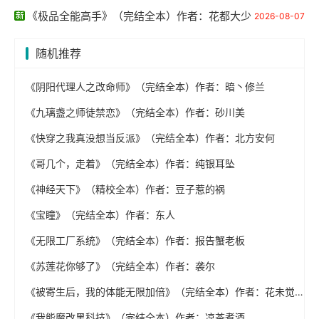
《极品全能高手》（完结全本）作者：花都大少
2026-08-07
随机推荐
《阴阳代理人之改命师》（完结全本）作者：暗丶修兰
《九璃盏之师徒禁恋》（完结全本）作者：砂川美
《快穿之我真没想当反派》（完结全本）作者：北方安何
《哥几个，走着》（完结全本）作者：纯银耳坠
《神经天下》（精校全本）作者：豆子惹的祸
《宝瞳》（完结全本）作者：东人
《无限工厂系统》（完结全本）作者：报告蟹老板
《苏莲花你够了》（完结全本）作者：袭尔
《被寄生后，我的体能无限加倍》（完结全本）作者：花未觉
《我能魔改黑科技》（完结全本）作者：凉茶煮酒