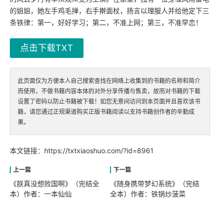
的姐姐，她左手鸡毛掸，右手擀面杖，扬言以理服人并给他定下三
条铁律：第一，好好学习；第二，不准上网；第三，不准早恋！
点击下载TXT
此页面仅为方便本人自己搜索查找在网络上收集到的书籍的名称和简介
而使用，不做书籍内容本体的对外分享传播与售卖，故而对书籍的下载
设置了密码以防止书籍被下载！如您无意间访问到本页面并且喜欢该书
籍，请您通过正规渠道购买正版书籍阅读以支持书籍创作者的辛勤成
果。
本文链接：
https://txtxiaoshuo.com/?id=8961
《朕真没想败国啊》（完结全
《随身携带梦幻系统》（完结
本）作者：一本仙仙
全本）作者：铁锅炒菠菜